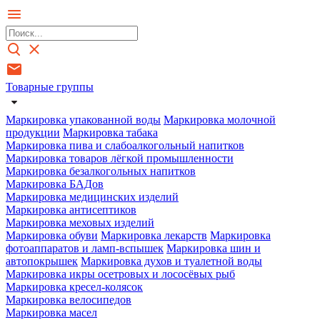
Товарные группы
Маркировка упакованной воды
Маркировка молочной
продукции
Маркировка табака
Маркировка пива и слабоалкогольный напитков
Маркировка товаров лёгкой промышленности
Маркировка безалкогольных напитков
Маркировка БАДов
Маркировка медицинских изделий
Маркировка антисептиков
Маркировка меховых изделий
Маркировка обуви
Маркировка лекарств
Маркировка
фотоаппаратов и ламп-вспышек
Маркировка шин и
автопокрышек
Маркировка духов и туалетной воды
Маркировка икры осетровых и лососёвых рыб
Маркировка кресел-колясок
Маркировка велосипедов
Маркировка масел