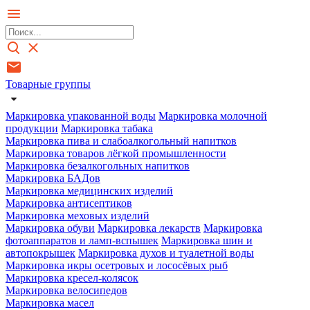
Товарные группы
Маркировка упакованной воды
Маркировка молочной
продукции
Маркировка табака
Маркировка пива и слабоалкогольный напитков
Маркировка товаров лёгкой промышленности
Маркировка безалкогольных напитков
Маркировка БАДов
Маркировка медицинских изделий
Маркировка антисептиков
Маркировка меховых изделий
Маркировка обуви
Маркировка лекарств
Маркировка
фотоаппаратов и ламп-вспышек
Маркировка шин и
автопокрышек
Маркировка духов и туалетной воды
Маркировка икры осетровых и лососёвых рыб
Маркировка кресел-колясок
Маркировка велосипедов
Маркировка масел