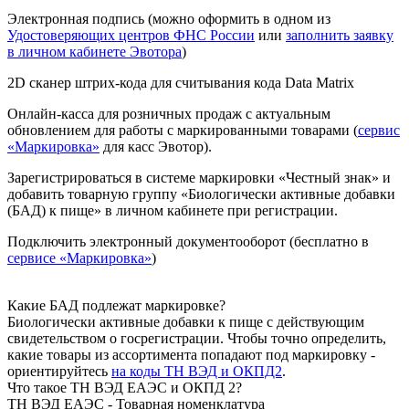
Электронная подпись (можно оформить в одном из
Удостоверяющих центров ФНС России
или
заполнить заявку
в личном кабинете Эвотора
)
2D сканер штрих-кода для считывания кода Data Matrix
Онлайн-касса для розничных продаж с актуальным
обновлением для работы с маркированными товарами (
сервис
«Маркировка»
для касс Эвотор).
Зарегистрироваться в системе маркировки «Честный знак» и
добавить товарную группу «Биологически активные добавки
(БАД) к пище» в личном кабинете при регистрации.
Подключить электронный документооборот (бесплатно в
сервисе «Маркировка»
)
Какие БАД подлежат маркировке?
Биологически активные добавки к пище с действующим
свидетельством о госрегистрации. Чтобы точно определить,
какие товары из ассортимента попадают под маркировку -
ориентируйтесь
на коды ТН ВЭД и ОКПД2
.
Что такое ТН ВЭД ЕАЭС и ОКПД 2?
ТН ВЭД ЕАЭС - Товарная номенклатура