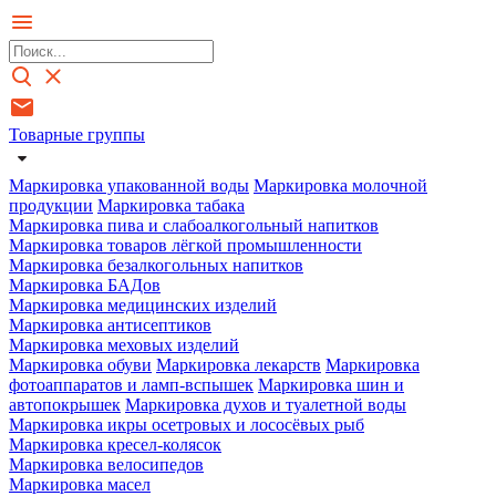
Товарные группы
Маркировка упакованной воды
Маркировка молочной
продукции
Маркировка табака
Маркировка пива и слабоалкогольный напитков
Маркировка товаров лёгкой промышленности
Маркировка безалкогольных напитков
Маркировка БАДов
Маркировка медицинских изделий
Маркировка антисептиков
Маркировка меховых изделий
Маркировка обуви
Маркировка лекарств
Маркировка
фотоаппаратов и ламп-вспышек
Маркировка шин и
автопокрышек
Маркировка духов и туалетной воды
Маркировка икры осетровых и лососёвых рыб
Маркировка кресел-колясок
Маркировка велосипедов
Маркировка масел